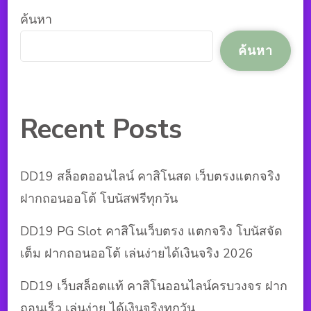
โต้
ค้นหา
โบนัส
ฟรี
ค้นหา
ทุก
วัน
Recent Posts
DD19 สล็อตออนไลน์ คาสิโนสด เว็บตรงแตกจริง
ฝากถอนออโต้ โบนัสฟรีทุกวัน
DD19 PG Slot คาสิโนเว็บตรง แตกจริง โบนัสจัด
เต็ม ฝากถอนออโต้ เล่นง่ายได้เงินจริง 2026
DD19 เว็บสล็อตแท้ คาสิโนออนไลน์ครบวงจร ฝาก
ถอนเร็ว เล่นง่าย ได้เงินจริงทุกวัน