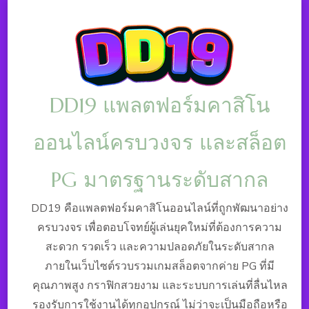
DD19 แพลตฟอร์มคาสิโน
ออนไลน์ครบวงจร และสล็อต
PG มาตรฐานระดับสากล
DD19 คือแพลตฟอร์มคาสิโนออนไลน์ที่ถูกพัฒนาอย่าง
ครบวงจร เพื่อตอบโจทย์ผู้เล่นยุคใหม่ที่ต้องการความ
สะดวก รวดเร็ว และความปลอดภัยในระดับสากล
ภายในเว็บไซต์รวบรวมเกมสล็อตจากค่าย PG ที่มี
คุณภาพสูง กราฟิกสวยงาม และระบบการเล่นที่ลื่นไหล
รองรับการใช้งานได้ทุกอุปกรณ์ ไม่ว่าจะเป็นมือถือหรือ