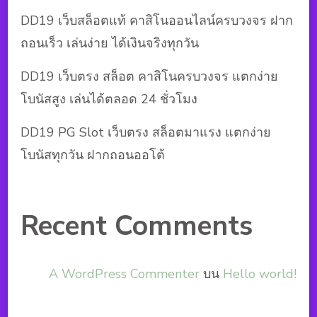
DD19 เว็บสล็อตแท้ คาสิโนออนไลน์ครบวงจร ฝาก
ถอนเร็ว เล่นง่าย ได้เงินจริงทุกวัน
DD19 เว็บตรง สล็อต คาสิโนครบวงจร แตกง่าย
โบนัสสูง เล่นได้ตลอด 24 ชั่วโมง
DD19 PG Slot เว็บตรง สล็อตมาแรง แตกง่าย
โบนัสทุกวัน ฝากถอนออโต้
Recent Comments
A WordPress Commenter
บน
Hello world!