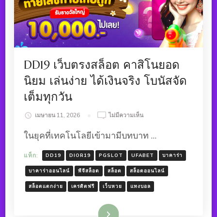
DD19 เว็บตรงสล็อต คาสิโนยอด
นิยม เล่นง่าย ได้เงินจริง โบนัสจัด
เต็มทุกวัน
บน
เมษายน 11, 2026
ไม่มีความเห็น
DD19
ในยุคที่เทคโนโลยีเข้ามามีบทบาท …
เว็บ
ตรง
แท็ก:
สล็อต
DD19
DIOR19
PGSLOT
UFABET
บาคาร่า
คา
บาคาร่าออนไลน์
พีจีสล็อต
สล็อต
สล็อตออนไลน์
สิ
โน
สล็อตแตกง่าย
เครดิตฟรี
เว็บหวย
แทงบอล
ยอด
นิยม
อ่านเพิ่มเติม
เล่น