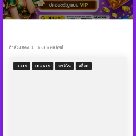
กำลังแสดง: 1 - 6 of 6 ผลลัพธ์
DD19
DIOR19
คาสิโน
สล็อต