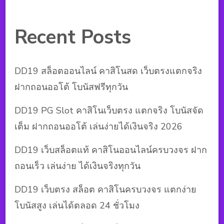
วัน
Recent Posts
DD19 สล็อตออนไลน์ คาสิโนสด เว็บตรงแตกจริง
ฝากถอนออโต้ โบนัสฟรีทุกวัน
DD19 PG Slot คาสิโนเว็บตรง แตกจริง โบนัสจัด
เต็ม ฝากถอนออโต้ เล่นง่ายได้เงินจริง 2026
DD19 เว็บสล็อตแท้ คาสิโนออนไลน์ครบวงจร ฝาก
ถอนเร็ว เล่นง่าย ได้เงินจริงทุกวัน
DD19 เว็บตรง สล็อต คาสิโนครบวงจร แตกง่าย
โบนัสสูง เล่นได้ตลอด 24 ชั่วโมง