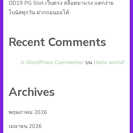
DD19 PG Slot เว็บตรง สล็อตมาแรง แตกง่าย
โบนัสทุกวัน ฝากถอนออโต้
Recent Comments
A WordPress Commenter
บน
Hello world!
Archives
พฤษภาคม 2026
เมษายน 2026