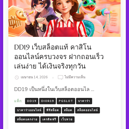
จริง
2026
DD19 เว็บสล็อตแท้ คาสิโน
ออนไลน์ครบวงจร ฝากถอนเร็ว
เล่นง่าย ได้เงินจริงทุกวัน
บน
เมษายน 14, 2026
ไม่มีความเห็น
DD19
DD19 เป็นหนึ่งในเว็บสล็อตออนไล …
เว็บ
สล็อต
แท็ก:
แท้
DD19
DIOR19
PGSLOT
บาคาร่า
คา
บาคาร่าออนไลน์
พีจีสล็อต
สล็อต
สล็อตออนไลน์
สิ
โน
สล็อตแตกง่าย
เครดิตฟรี
เว็บหวย
ออนไลน์