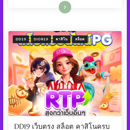
ครบ
อ่านเพิ่มเติม
วงจร
ฝาก
ถอน
เร็ว
เล่น
ง่าย
DD19
DIOR19
คาสิโน
สล็อต
ได้
เงิน
จริง
ทุก
วัน
DD19 เว็บตรง สล็อต คาสิโนครบ