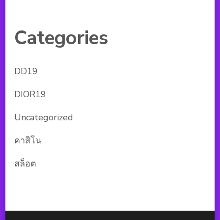
Categories
DD19
DIOR19
Uncategorized
คาสิโน
สล็อต