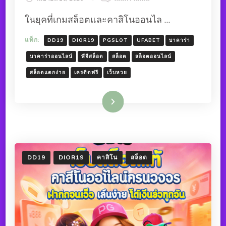
DD19
ในยุคที่เกมสล็อตและคาสิโนออนไล …
PG
SLOT
แท็ก:
คา
DD19
DIOR19
PGSLOT
UFABET
บาคาร่า
สิ
บาคาร่าออนไลน์
พีจีสล็อต
สล็อต
สล็อตออนไลน์
โน
เว็บ
สล็อตแตกง่าย
เครดิตฟรี
เว็บหวย
ตรง
แตก
อ่านเพิ่มเติม
จริง
โบนัส
จัด
เต็ม
ฝาก
ถอน
DD19
DIOR19
คาสิโน
สล็อต
ออ
โต้
เล่น
ง่าย
ได้
เงิน