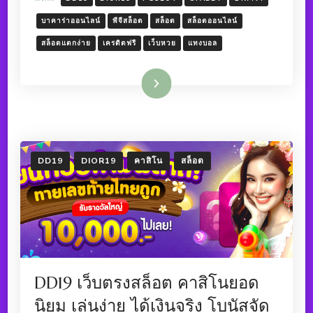
ตรง
บาคาร่าออนไลน์
พีจีสล็อต
สล็อต
สล็อตออนไลน์
สล็อต
มา
สล็อตแตกง่าย
เครดิตฟรี
เว็บหวย
แทงบอล
แรง
แตก
อ่านเพิ่มเติม
ง่าย
โบนัส
ทุก
วัน
ฝาก
ถอน
DD19
DIOR19
คาสิโน
สล็อต
ออ
โต้
DD19 เว็บตรงสล็อต คาสิโนยอด
นิยม เล่นง่าย ได้เงินจริง โบนัสจัด