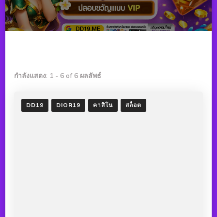
กำลังแสดง: 1 - 6 of 6 ผลลัพธ์
DD19
DIOR19
คาสิโน
สล็อต