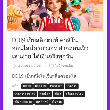
จริง
2026
DD19 เว็บสล็อตแท้ คาสิโน
ออนไลน์ครบวงจร ฝากถอนเร็ว
เล่นง่าย ได้เงินจริงทุกวัน
บน
เมษายน 14, 2026
ไม่มีความเห็น
DD19
DD19 เป็นหนึ่งในเว็บสล็อตออนไล …
เว็บ
สล็อต
แท็ก:
แท้
DD19
DIOR19
PGSLOT
บาคาร่า
คา
บาคาร่าออนไลน์
พีจีสล็อต
สล็อต
สล็อตออนไลน์
สิ
โน
สล็อตแตกง่าย
เครดิตฟรี
เว็บหวย
ออนไลน์