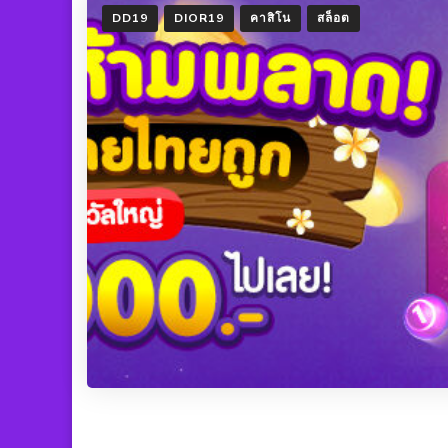
DD19
DIOR19
คาสิโน
สล็อต