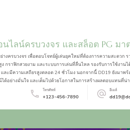
อนไลน์ครบวงจร และสล็อต PG มา
่างครบวงจร เพื่อตอบโจทย์ผู้เล่นยุคใหม่ที่ต้องการความสะดว
ูง กราฟิกสวยงาม และระบบการเล่นที่ลื่นไหล รองรับการใช้งานได้ท
 และมีความเสถียรสูงตลอด 24 ชั่วโมง นอกจากนี้ DD19 ยังมาพร้อม
้อย่างมั่นใจ และเต็มไปด้วยโอกาสในการสร้างผลตอบแทนที่น่าพึง
โทรศัพท์
อีเมล์
+123-456-7890
dd19@dd