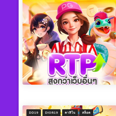
DD19
DIOR19
คาสิโน
สล็อต