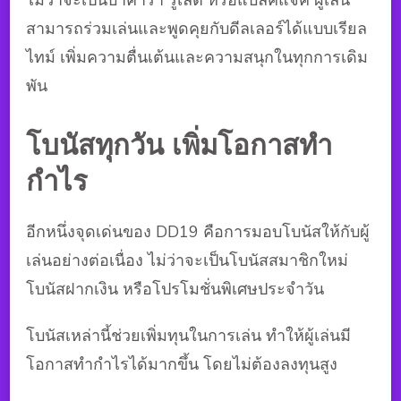
สามารถร่วมเล่นและพูดคุยกับดีลเลอร์ได้แบบเรียล
ไทม์ เพิ่มความตื่นเต้นและความสนุกในทุกการเดิม
พัน
โบนัสทุกวัน เพิ่มโอกาสทำ
กำไร
อีกหนึ่งจุดเด่นของ DD19 คือการมอบโบนัสให้กับผู้
เล่นอย่างต่อเนื่อง ไม่ว่าจะเป็นโบนัสสมาชิกใหม่
โบนัสฝากเงิน หรือโปรโมชั่นพิเศษประจำวัน
โบนัสเหล่านี้ช่วยเพิ่มทุนในการเล่น ทำให้ผู้เล่นมี
โอกาสทำกำไรได้มากขึ้น โดยไม่ต้องลงทุนสูง