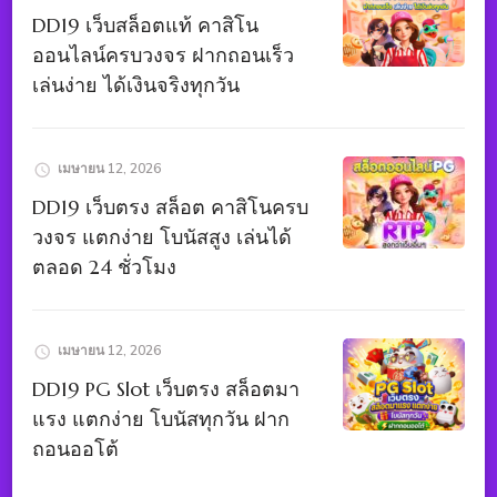
DD19 เว็บสล็อตแท้ คาสิโน
ออนไลน์ครบวงจร ฝากถอนเร็ว
เล่นง่าย ได้เงินจริงทุกวัน
เมษายน 12, 2026
DD19 เว็บตรง สล็อต คาสิโนครบ
วงจร แตกง่าย โบนัสสูง เล่นได้
ตลอด 24 ชั่วโมง
เมษายน 12, 2026
DD19 PG Slot เว็บตรง สล็อตมา
แรง แตกง่าย โบนัสทุกวัน ฝาก
ถอนออโต้