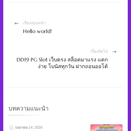
เมนู
เรื่องก่อนหน้า
Hello world!
นำ
ทาง
เรื่องถัดไป
DD19 PG Slot เว็บตรง สล็อตมาแรง แตก
ง่าย โบนัสทุกวัน ฝากถอนออโต้
โพส
บทความแนะนำ
เมษายน 14, 2026