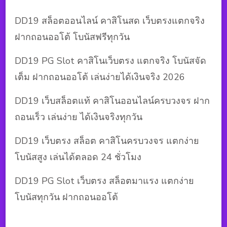
DD19 สล็อตออนไลน์ คาสิโนสด เว็บตรงแตกจริง
ฝากถอนออโต้ โบนัสฟรีทุกวัน
DD19 PG Slot คาสิโนเว็บตรง แตกจริง โบนัสจัด
เต็ม ฝากถอนออโต้ เล่นง่ายได้เงินจริง 2026
DD19 เว็บสล็อตแท้ คาสิโนออนไลน์ครบวงจร ฝาก
ถอนเร็ว เล่นง่าย ได้เงินจริงทุกวัน
DD19 เว็บตรง สล็อต คาสิโนครบวงจร แตกง่าย
โบนัสสูง เล่นได้ตลอด 24 ชั่วโมง
DD19 PG Slot เว็บตรง สล็อตมาแรง แตกง่าย
โบนัสทุกวัน ฝากถอนออโต้